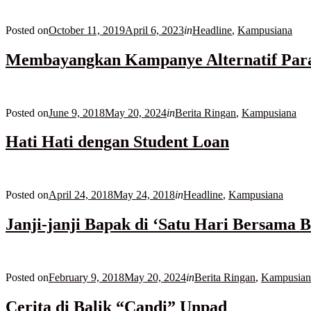
Posted on
October 11, 2019
April 6, 2023
in
Headline
,
Kampusiana
Membayangkan Kampanye Alternatif Para
Posted on
June 9, 2018
May 20, 2024
in
Berita Ringan
,
Kampusiana
Hati Hati dengan Student Loan
Posted on
April 24, 2018
May 24, 2018
in
Headline
,
Kampusiana
Janji-janji Bapak di ‘Satu Hari Bersama 
Posted on
February 9, 2018
May 20, 2024
in
Berita Ringan
,
Kampusian
Cerita di Balik “Candi” Unpad