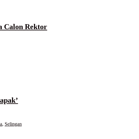
 Calon Rektor
Bapak’
a
,
Selingan