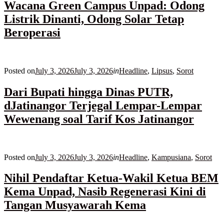
Wacana Green Campus Unpad: Odong
Listrik Dinanti, Odong Solar Tetap
Beroperasi
Posted on
July 3, 2026
July 3, 2026
in
Headline
,
Lipsus
,
Sorot
Dari Bupati hingga Dinas PUTR,
dJatinangor Terjegal Lempar-Lempar
Wewenang soal Tarif Kos Jatinangor
Posted on
July 3, 2026
July 3, 2026
in
Headline
,
Kampusiana
,
Sorot
Nihil Pendaftar Ketua-Wakil Ketua BEM
Kema Unpad, Nasib Regenerasi Kini di
Tangan Musyawarah Kema