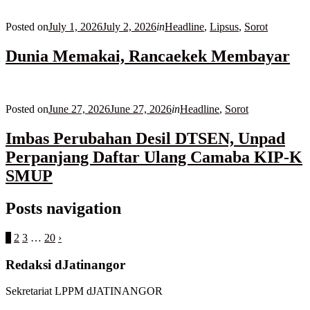
Posted on
July 1, 2026
July 2, 2026
in
Headline
,
Lipsus
,
Sorot
Dunia Memakai, Rancaekek Membayar
Posted on
June 27, 2026
June 27, 2026
in
Headline
,
Sorot
Imbas Perubahan Desil DTSEN, Unpad
Perpanjang Daftar Ulang Camaba KIP-K
SMUP
Posts navigation
1
2
3
…
20
›
Redaksi dJatinangor
Sekretariat LPPM dJATINANGOR