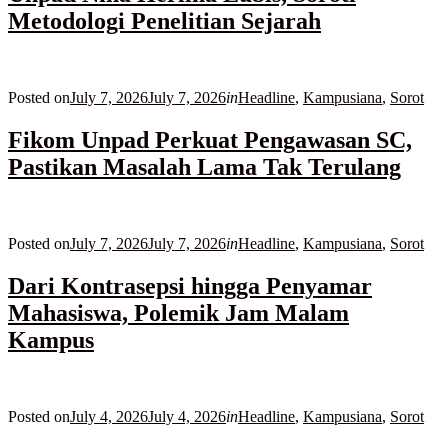
Metodologi Penelitian Sejarah
Posted on
July 7, 2026
July 7, 2026
in
Headline
,
Kampusiana
,
Sorot
Fikom Unpad Perkuat Pengawasan SC,
Pastikan Masalah Lama Tak Terulang
Posted on
July 7, 2026
July 7, 2026
in
Headline
,
Kampusiana
,
Sorot
Dari Kontrasepsi hingga Penyamar
Mahasiswa, Polemik Jam Malam
Kampus
Posted on
July 4, 2026
July 4, 2026
in
Headline
,
Kampusiana
,
Sorot