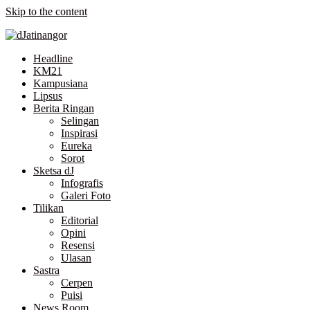
Skip to the content
Headline
KM21
Kampusiana
Lipsus
Berita Ringan
Selingan
Inspirasi
Eureka
Sorot
Sketsa dJ
Infografis
Galeri Foto
Tilikan
Editorial
Opini
Resensi
Ulasan
Sastra
Cerpen
Puisi
News Room