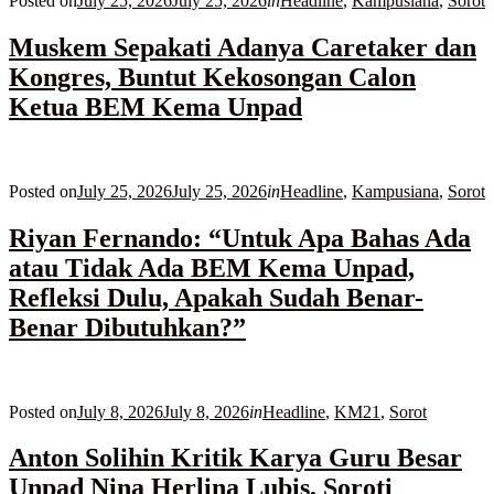
Posted on
July 25, 2026
July 25, 2026
in
Headline
,
Kampusiana
,
Sorot
Muskem Sepakati Adanya Caretaker dan
Kongres, Buntut Kekosongan Calon
Ketua BEM Kema Unpad
Posted on
July 25, 2026
July 25, 2026
in
Headline
,
Kampusiana
,
Sorot
Riyan Fernando: “Untuk Apa Bahas Ada
atau Tidak Ada BEM Kema Unpad,
Refleksi Dulu, Apakah Sudah Benar-
Benar Dibutuhkan?”
Posted on
July 8, 2026
July 8, 2026
in
Headline
,
KM21
,
Sorot
Anton Solihin Kritik Karya Guru Besar
Unpad Nina Herlina Lubis, Soroti