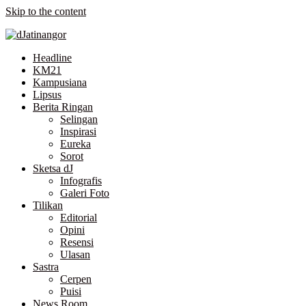
Skip to the content
Headline
KM21
Kampusiana
Lipsus
Berita Ringan
Selingan
Inspirasi
Eureka
Sorot
Sketsa dJ
Infografis
Galeri Foto
Tilikan
Editorial
Opini
Resensi
Ulasan
Sastra
Cerpen
Puisi
News Room