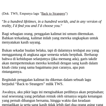
(Dok. TWS, Empunya lagu “
Back to Strangers
“)
“
In a hundred lifetimes, in a hundred worlds, and in any version of
reality, I’d find you and I’d choose you.
“
Bagi sebagian orang, penggalan kalimat ini umum ditemukan.
Bahkan terkadang, kalimat inilah yang mereka ungkapkan untuk
menyatakan kasih sayang.
Bukan sekadar bualan belaka, tapi di dalamnya terdapat asa yang
menggantung di angkasa agar semesta selalu berpihak. Berharap
bahwa di kehidupan selanjutnya (jika memang ada), garis takdir
akan mempertemukan mereka kembali dengan sang kasih dalam
kisah cinta yang sama bagaimana pun caranya, apa pun
rintangannya.
Begitulah penggalan kalimat itu dikemas dalam sebuah lagu
berjudul “Back to Strangers” milik TWS.
Awalnya, aku pikir lagu ini mengisahkan pedihnya akan perpisahan;
soal seseorang yang perlahan remuk oleh sirnanya segala kenangan
yang pernah dibangun bersama, hingga waktu dan keadaan
menjadikan ia serta sang kasih tidak lebih dari dua orang asing yang