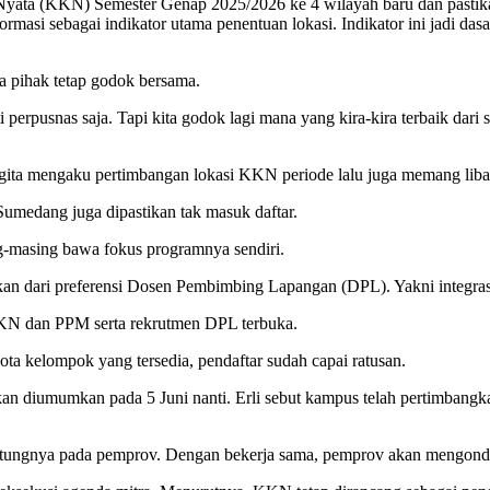
Nyata (KKN) Semester Genap 2025/2026 ke 4 wilayah baru dan pastikan
formasi sebagai indikator utama penentuan lokasi. Indikator ini jadi 
a pihak tetap godok bersama.
erpusnas saja. Tapi kita godok lagi mana yang kira-kira terbaik dari s
mengaku pertimbangan lokasi KKN periode lalu juga memang libatka
Sumedang juga dipastikan tak masuk daftar.
g-masing bawa fokus programnya sendiri.
tukan dari preferensi Dosen Pembimbing Lapangan (DPL). Yakni inte
 KKN dan PPM serta rekrutmen DPL terbuka.
uota kelompok yang tersedia, pendaftar sudah capai ratusan.
an diumumkan pada 5 Juni nanti. Erli sebut kampus telah pertimbang
ntungnya pada pemprov. Dengan bekerja sama, pemprov akan mengondis