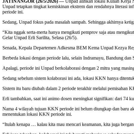
JATINANGOR (26/5/2026) —
Unpad alihkan lokasi Kuliah Kerja 
Unpad tetapkan tingkat kemiskinan ekstrem dan rendahnya literasi in
periode ini.
Sedang, Unpad fokus pada masalah sampah. Sehingga akhirnya ketig
“Kita nggak serta-merta hanya mengikuti pemprov saja atau mengikuti p
Gelar Unpad Erli Sarilita, Selasa (26/5).
Senada, Kepala Departemen Adkesma BEM Kema Unpad Kezya Regita 
Berbeda lokasi dengan periode lalu, selain Indramayu, Bandung dan 
Apalagi, periode ini Unpad berkolaborasi dengan 2 mitra yang masin
Sedang sebelum sistem kolaborasi ini ada, lokasi KKN hanya diten
Sistem itu baru diubah dalam 2 periode terakhir melalui pemisahan
Erli tambahkan, saat ini animo dosen meningkat signifikan: dari 74 k
Nama 4 wilayah tujuan KKN periode ini belum diungkap dan baru ak
menentukan lokasi KKN periode ini.
“Itulah kenapa … kalau kita mau mencari keamanan, kita juga berga