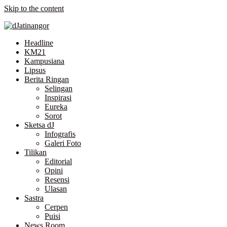
Skip to the content
Headline
KM21
Kampusiana
Lipsus
Berita Ringan
Selingan
Inspirasi
Eureka
Sorot
Sketsa dJ
Infografis
Galeri Foto
Tilikan
Editorial
Opini
Resensi
Ulasan
Sastra
Cerpen
Puisi
News Room