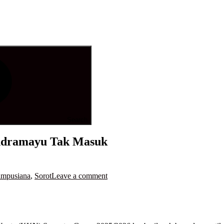
Search
ndramayu Tak Masuk
mpusiana
,
Sorot
Leave a comment