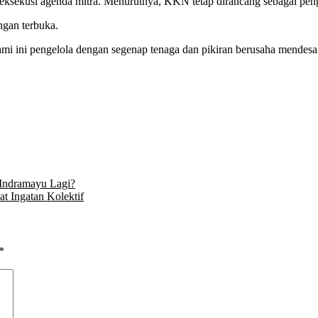
ngeksekusi agenda mitra. Menurutnya, KKN tetap dirancang sebagai peng
gan terbuka.
mi ini pengelola dengan segenap tenaga dan pikiran berusaha mendesai
Indramayu Lagi?
t Ingatan Kolektif
*