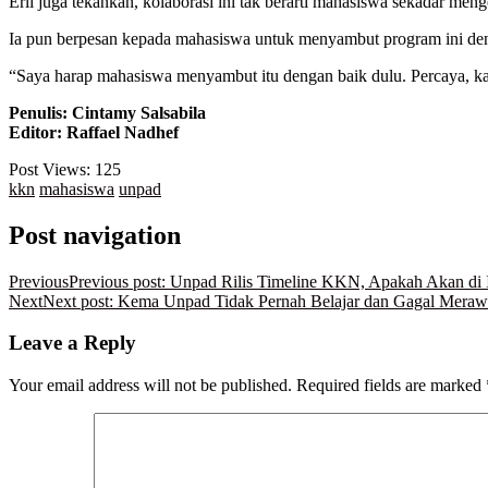
Erli juga tekankan, kolaborasi ini tak berarti mahasiswa sekadar me
Ia pun berpesan kepada mahasiswa untuk menyambut program ini den
“Saya harap mahasiswa menyambut itu dengan baik dulu. Percaya, ka
Penulis: Cintamy Salsabila
Editor: Raffael Nadhef
Post Views:
125
kkn
mahasiswa
unpad
Post navigation
Previous
Previous post:
Unpad Rilis Timeline KKN, Apakah Akan di 
Next
Next post:
Kema Unpad Tidak Pernah Belajar dan Gagal Merawa
Leave a Reply
Your email address will not be published.
Required fields are marked