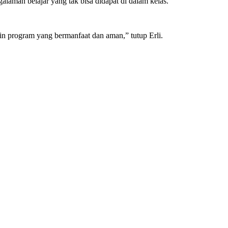
alaman belajar yang tak bisa didapat di dalam kelas.
n program yang bermanfaat dan aman,” tutup Erli.