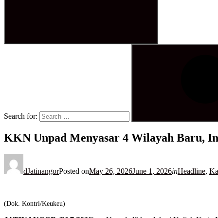
Search for:
KKN Unpad Menyasar 4 Wilayah Baru, I
dJatinangor
Posted on
May 26, 2026
June 1, 2026
in
Headline
,
Ka
(Dok. Kontri/Keukeu)