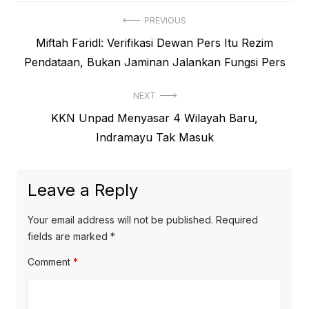
Post
PREVIOUS
Previous
Miftah Faridl: Verifikasi Dewan Pers Itu Rezim
navigation
post:
Pendataan, Bukan Jaminan Jalankan Fungsi Pers
NEXT
Next
KKN Unpad Menyasar 4 Wilayah Baru,
post:
Indramayu Tak Masuk
Leave a Reply
Your email address will not be published.
Required
fields are marked
*
Comment
*