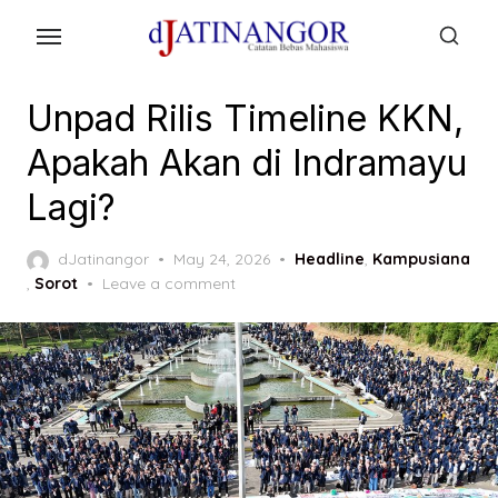
Skip
to
the
content
Unpad Rilis Timeline KKN,
Apakah Akan di Indramayu
Lagi?
Posted
dJatinangor
May 24, 2026
Headline
,
Kampusiana
on
,
Sorot
Leave a comment