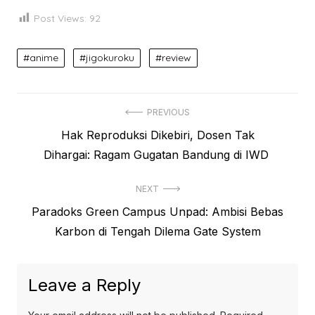
Post Views:
92
anime
jigokuroku
review
Post
PREVIOUS
Previous
Hak Reproduksi Dikebiri, Dosen Tak
navigation
post:
Dihargai: Ragam Gugatan Bandung di IWD
NEXT
Next
Paradoks Green Campus Unpad: Ambisi Bebas
post:
Karbon di Tengah Dilema Gate System
Leave a Reply