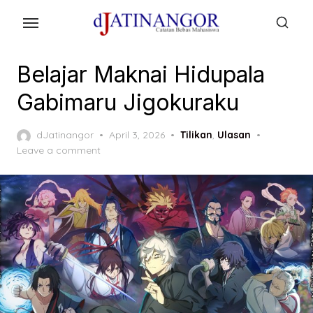
Skip
to
the
content
Belajar Maknai Hidupala
Gabimaru Jigokuraku
Posted
dJatinangor
April 3, 2026
Tilikan
,
Ulasan
on
Leave a comment