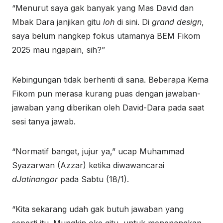
“Menurut saya gak banyak yang Mas David dan
Mbak Dara janjikan gitu
loh
di sini. Di
grand design
,
saya belum nangkep fokus utamanya BEM Fikom
2025 mau ngapain, sih?”
Kebingungan tidak berhenti di sana. Beberapa Kema
Fikom pun merasa kurang puas dengan jawaban-
jawaban yang diberikan oleh David-Dara pada saat
sesi tanya jawab.
“Normatif banget, jujur ya,” ucap Muhammad
Syazarwan (Azzar) ketika diwawancarai
dJatinangor
pada Sabtu (18/1).
“Kita sekarang udah gak butuh jawaban yang
seperti itu. Mungkin oke gitu, untuk menenangkan