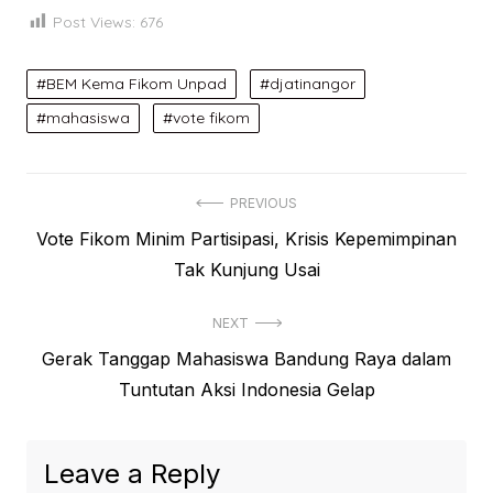
Post Views:
676
BEM Kema Fikom Unpad
djatinangor
mahasiswa
vote fikom
Post
PREVIOUS
Previous
Vote Fikom Minim Partisipasi, Krisis Kepemimpinan
navigation
post:
Tak Kunjung Usai
NEXT
Next
Gerak Tanggap Mahasiswa Bandung Raya dalam
post:
Tuntutan Aksi Indonesia Gelap
Leave a Reply