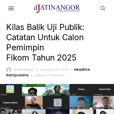
Skip
to
the
content
Kilas Balik Uji Publik:
Catatan Untuk Calon
Pemimpin
Fikom Tahun 2025
Posted
dJatinangor
January 21, 2025
Headline
,
on
Kampusiana
Leave a comment