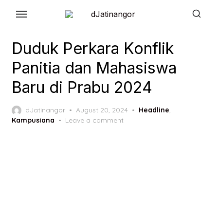
Skip
to
the
Duduk Perkara Konflik
content
Panitia dan Mahasiswa
Baru di Prabu 2024
Posted
dJatinangor
August 20, 2024
Headline
,
on
Kampusiana
Leave a comment