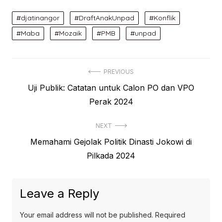
djatinangor
DraftAnakUnpad
Konflik
Maba
Mozaik
PMB
unpad
Post
PREVIOUS
Previous
Uji Publik: Catatan untuk Calon PO dan VPO
navigation
post:
Perak 2024
NEXT
Next
Memahami Gejolak Politik Dinasti Jokowi di
post:
Pilkada 2024
Leave a Reply
Your email address will not be published.
Required