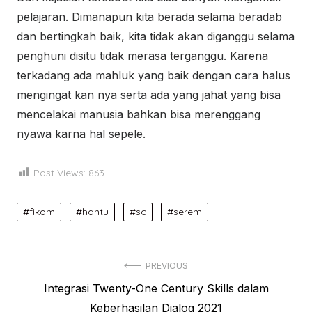
pelajaran. Dimanapun kita berada selama beradab
dan bertingkah baik, kita tidak akan diganggu selama
penghuni disitu tidak merasa terganggu. Karena
terkadang ada mahluk yang baik dengan cara halus
mengingat kan nya serta ada yang jahat yang bisa
mencelakai manusia bahkan bisa merenggang
nyawa karna hal sepele.
Post Views:
863
fikom
hantu
sc
serem
Post
PREVIOUS
Previous
Integrasi Twenty-One Century Skills dalam
navigation
post:
Keberhasilan Dialog 2021