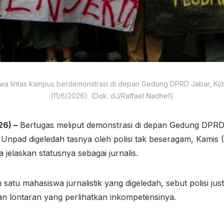
wa lintas kampus berdemonstrasi di depan Gedung DPRD Jabar, Ko
(11/6/2026). (Dok. dJ/Raffael Nadhef)
6) –
Bertugas meliput demonstrasi di depan Gedung DPRD
k Unpad digeledah tasnya oleh polisi tak beseragam, Kamis 
ka jelaskan statusnya sebagai jurnalis.
h satu mahasiswa jurnalistik yang digeledah, sebut polisi j
n lontaran yang perlihatkan inkompetensinya.