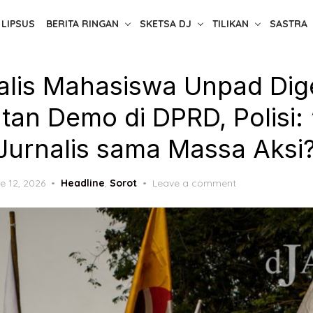
LIPSUS
BERITA RINGAN
SKETSA DJ
TILIKAN
SASTRA
alis Mahasiswa Unpad Dig
utan Demo di DPRD, Polisi
Jurnalis sama Massa Aksi
ted
e 12, 2026
Headline
,
Sorot
Leave a comment