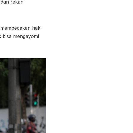
l dan rekan-
am membedakan hak-
gak bisa mengayomi