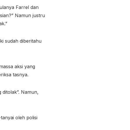
mulanya Farrel dan
isian?” Namun justru
ak.”
ki sudah diberitahu
massa aksi yang
riksa tasnya.
g ditolak”. Namun,
.
tanyai oleh polisi