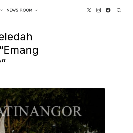
NEWS ROOM
eledah
: “Emang
?”