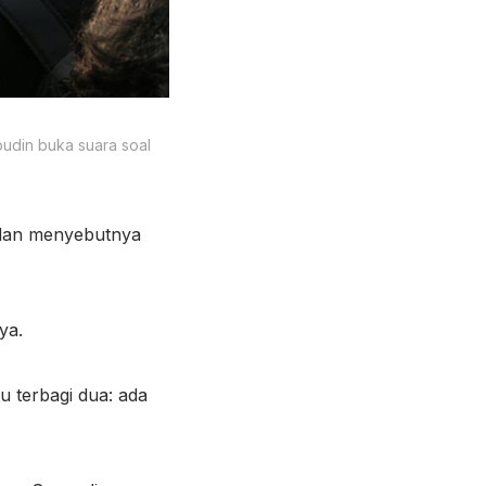
udin buka suara soal
 dan menyebutnya
ya.
tu terbagi dua: ada