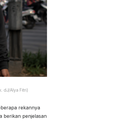
dJ/Alya Fitri)
 beberapa rekannya
 berikan penjelasan