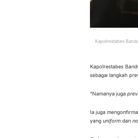
Kapolrestabes Bandu
Kapolrestabes Band
sebagai langkah prev
“Namanya juga
prev
Ia juga mengonfirmas
yang
uniform
dan
no