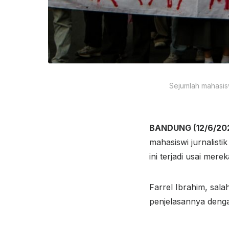
Sejumlah mahasis
BANDUNG (12/6/202
mahasiswi jurnalisti
ini terjadi usai mere
Farrel Ibrahim, sala
penjelasannya denga