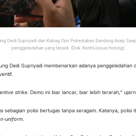
ng Dedi Supriyadi dan Kabag Ops Polrestabes Bandung Asep Saep
penggeledahan yang terjadi. (Dok. Kontri/Josua Holong)
ung Dedi Supriyadi membenarkan adanya penggeledahan
entif.
entive strike
. Demo ini biar lancar, biar lebih terarah,” ujarn
i sebagian polisi bertugas tanpa seragam. Katanya, polisi i
n-uniform
.