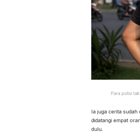
Para polisi t
Ia juga cerita sudah
didatangi empat ora
dulu.