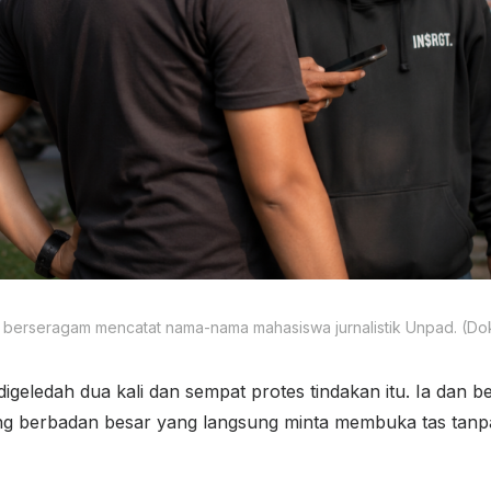
ak berseragam mencatat nama-nama mahasiswa jurnalistik Unpad. (Dok. 
 digeledah dua kali dan sempat protes tindakan itu. Ia dan
ng berbadan besar yang langsung minta membuka tas tanpa