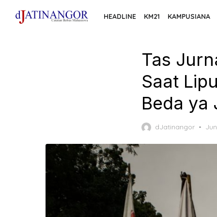
Skip
HEADLINE
KM21
KAMPUSIANA
to
the
content
Tas Jurn
Saat Lip
Beda ya 
Pos
dJatinangor
Jun
on