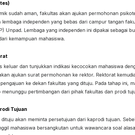
otes)
emik sudah aman, fakultas akan ajukan permohonan psikote
eh lembaga independen yang bebas dari campur tangan fakult
IP) Unpad. Lembaga yang independen ini dipakai sebagai buk
 dari kemampuan mahasiswa.
rat
tes keluar dan tunjukkan indikasi kecocokan mahasiswa deng
 akan ajukan surat permohonan ke rektor. Rektorat kemu
engajuan ke dekan fakultas yang dituju. Pada tahap ini, 
menunggu pertimbangan dari pihak fakultas dan prodi tuj
rodi Tujuan
 dituju akan meminta persetujuan dari kaprodi tujuan. Seb
ggil mahasiswa bersangkutan untuk wawancara soal alas