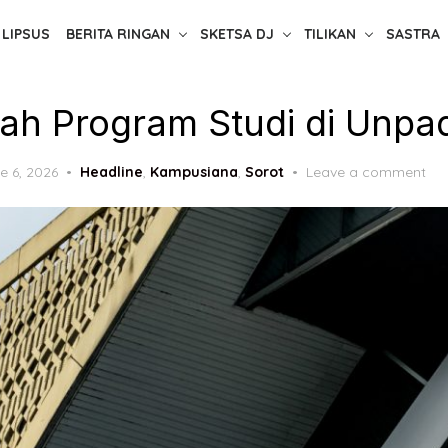
LIPSUS
BERITA RINGAN
SKETSA DJ
TILIKAN
SASTRA
dah Program Studi di Unpa
ted
e 6, 2026
Headline
,
Kampusiana
,
Sorot
Leave a comment