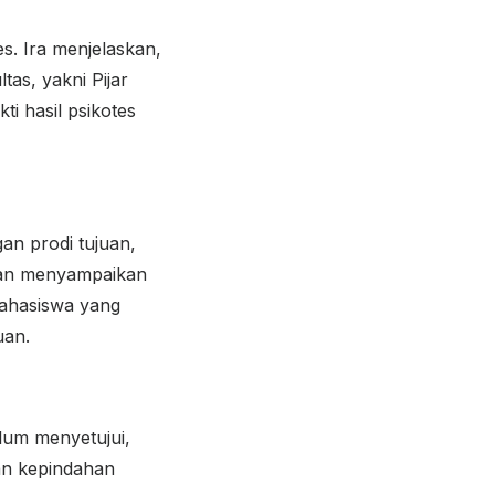
s. Ira menjelaskan,
as, yakni Pijar
ti hasil psikotes
an prodi tujuan,
dian menyampaikan
mahasiswa yang
uan.
elum menyetujui,
an kepindahan