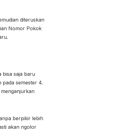
kemudian diteruskan
ntian Nomor Pokok
aru.
a bisa saja baru
an pada semester 4.
ap menganjurkan
npa berpikir lebih
asti akan ngolor