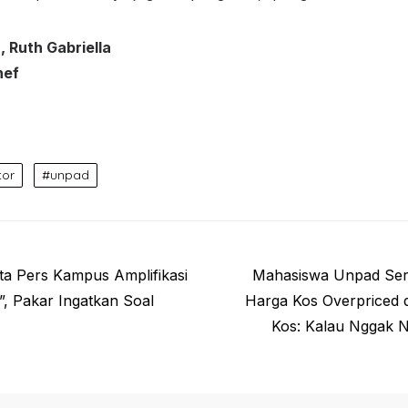
, Ruth Gabriella
hef
tor
unpad
Next
ta Pers Kampus Amplifikasi
Mahasiswa Unpad Ser
post:
”, Pakar Ingatkan Soal
Harga Kos Overpriced d
Kos: Kalau Nggak Na