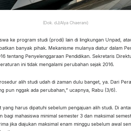
(Dok. dJ/Alya Chaerani)
wa ke program studi (prodi) lain di lingkungan Unpad, atau
ibatkan banyak pihak. Mekanisme mulanya diatur dalam Pe
6 tentang Penyelenggaraan Pendidikan. Sekretaris Direk
eraturan ini tidak mengalami perubahan sejak 2016.
rosedur alih studi udah di zaman dulu banget, ya. Dari Per
ng pun nggak ada perubahan,” ucapnya, Rabu (3/6).
 yang harus dipatuhi sebelum pengajuan alih studi. Di ant
 bagi mahasiswa minimal semester 3 dan maksimal semeste
rima jika diajukan maksimal enam minggu sebelum awal sem