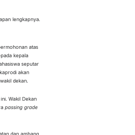
ahapan lengkapnya.
 permohonan atas
kepada kepala
mahasiswa seputar
 kaprodi akan
wakil dekan.
ini. Wakil Dekan
ara
passing grade
etatan dan ambang