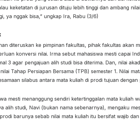
alau keketatan di jurusan dituju lebih tinggi dan ambang ni
ggi, ya nggak bisa,” ungkap Ira, Rabu (3/6)
k
an diteruskan ke pimpinan fakultas, pihak fakultas akan 
luan konversi nilai. Irma sebut mahasiswa mesti capai Ind
mal 3 agar pengajuan alih studi bisa diterima. Dan, nilai ak
nilai Tahap Persiapan Bersama (TPB) semester 1. Nilai mata
kesamaan silabus antara mata kuliah di prodi tujuan dengan 
a mesti menanggung sendiri ketertinggalan mata kuliah waji
a alih studi, Navi (bukan nama sebenarnya), mengaku mest
prodi barunya sebab nilai mata kuliah itu bersifat wajib dan 