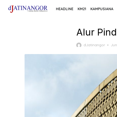
Skip
HEADLINE
KM21
KAMPUSIANA
to
the
content
Alur Pin
Pos
dJatinangor
Jun
on