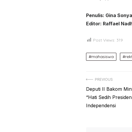
Penulis: Gina Sonya
Editor: Raffael Nad
Post Views:
319
mahasiswa
rek
Post
PREVIOUS
Previous
Deputi II Bakom Min
navigation
post:
“Hati Sedih Presiden
Independensi