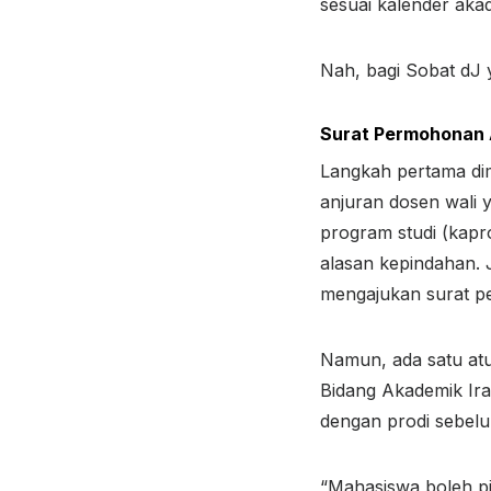
sesuai kalender aka
Nah, bagi Sobat dJ y
Surat Permohonan A
Langkah pertama dim
anjuran dosen wali y
program studi (kapro
alasan kepindahan. J
mengajukan surat pe
Namun, ada satu atur
Bidang Akademik Ira
dengan prodi sebel
“Mahasiswa boleh pi