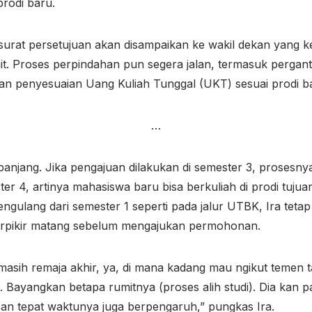
prodi baru.
, surat persetujuan akan disampaikan ke wakil dekan yang 
kait. Proses perpindahan pun segera jalan, termasuk perga
n penyesuaian Uang Kuliah Tunggal (UKT) sesuai prodi b
…
u panjang. Jika pengajuan dilakukan di semester 3, prosesny
ter 4, artinya mahasiswa baru bisa berkuliah di prodi tuju
engulang dari semester 1 seperti pada jalur UTBK, Ira tet
rpikir matang sebelum mengajukan permohonan.
masih remaja akhir, ya, di mana kadang mau ngikut temen ta
. Bayangkan betapa rumitnya (proses alih studi). Dia kan p
usan tepat waktunya juga berpengaruh,” pungkas Ira.