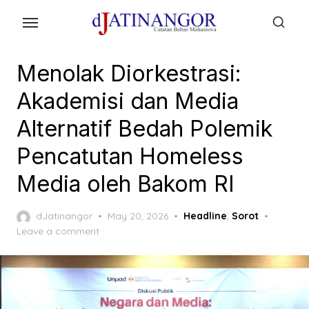
Skip
to
the
content
Menolak Diorkestrasi:
Akademisi dan Media
Alternatif Bedah Polemik
Pencatutan Homeless
Media oleh Bakom RI
Posted
dJatinangor
May 20, 2026
Headline
,
Sorot
on
Leave a comment