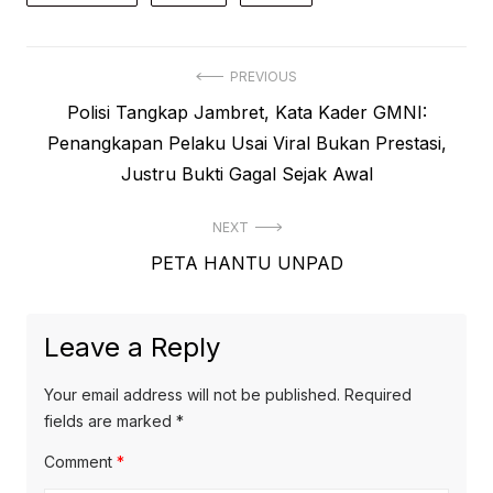
Post
PREVIOUS
Previous
Polisi Tangkap Jambret, Kata Kader GMNI:
navigation
post:
Penangkapan Pelaku Usai Viral Bukan Prestasi,
Justru Bukti Gagal Sejak Awal
NEXT
Next
PETA HANTU UNPAD
post:
Leave a Reply
Your email address will not be published.
Required
fields are marked
*
Comment
*