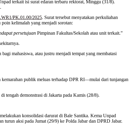
d terkait isi surat edaran terbaru rektorat, Minggu (31/8).
.
6.WR1/PK.01.00/2025
. Surat tersebut menyatakan perkuliahan
u poin kelimalah yang menjadi sorotan:
dapat persetujuan
Pimpinan Fakultas/Sekolah atau unit terkait.”
ekitarnya.
bagi mahasiswa, atau justru menjadi tempat yang membatasi
telah kemarahan publik meluas terhadap DPR RI—mulai dari tunjangan
di tengah demonstrasi di Jakarta pada Kamis (28/8).
d melakukan konsolidasi darurat di Bale Santika. Kema Unpad
kan turun aksi pada Jumat (29/9) ke Polda Jabar dan DPRD Jabar.