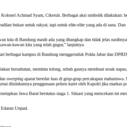
. Kolonel Achmad Syam, Cikeruh. Berbagai aksi simbolik dilakukan: be
dilan bukan untuk rakyat, tapi untuk elite-elite yang ada di sana. Dan
n kita di Bandung masih ada yang ditangkap dan tidak jelas nasibnya.
awan-kawan kita yang telah gugur,” lanjutnya.
ari berbagai kampus di Bandung menggeruduk Polda Jabar dan DPRD Ja
eriakan bersahutan, meminta tolong, sebab gasnya membuat sesak napas,
alan
sweeping
aparat beredar luas di grup-grup percakapan mahasiswa. M
nai diizinkannya penggunaan peluru karet oleh Kapolri jika markas po
enetapkan Jawa Barat berstatus siaga 1. Situasi yang mencekam ini 
t Edaran Unpad.