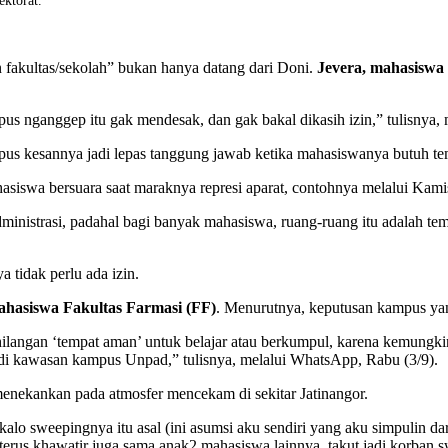
ektorat.
n fakultas/sekolah” bukan hanya datang dari Doni.
Jevera, mahasiswa
us nganggep itu gak mendesak, dan gak bakal dikasih izin,” tulisnya,
ampus kesannya jadi lepas tanggung jawab ketika mahasiswanya butuh t
siswa bersuara saat maraknya represi aparat, contohnya melalui Kami
nistrasi, padahal bagi banyak mahasiswa, ruang-ruang itu adalah tempa
a tidak perlu ada izin.
ahasiswa Fakultas Farmasi (FF)
. Menurutnya, keputusan kampus ya
ilangan ‘tempat aman’ untuk belajar atau berkumpul, karena kemungkin
t di kawasan kampus Unpad,” tulisnya, melalui WhatsApp, Rabu (3/9).
 menekankan pada atmosfer mencekam di sekitar Jatinangor.
kalo sweepingnya itu asal (ini asumsi aku sendiri yang aku simpulin dar
 terus khawatir juga sama anak2 mahasiswa lainnya, takut jadi korban 