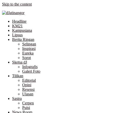
Skip to the content
Headline
KM21
Kampusiana
Lipsus
Berita Ringan
Selingan
Inspirasi
Eureka
Sorot
Sketsa dJ
Infografis
Galeri Foto
Tilikan
Editorial
Opini
Resensi
Ulasan
Sastra
Cerpen
Puisi
News Room