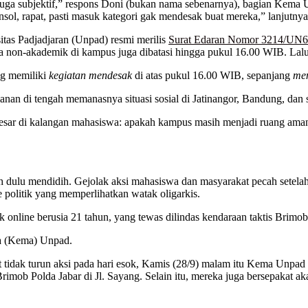
ga subjektif,” respons Doni (bukan nama sebenarnya), bagian Kema Unpa
onsol, rapat, pasti masuk kategori gak mendesak buat mereka,” lanjutnya
sitas Padjadjaran (Unpad) resmi merilis
Surat Edaran Nomor 3214/UN
rta non-akademik di kampus juga dibatasi hingga pukul 16.00 WIB. Lal
ng memiliki
kegiatan mendesak
di atas pukul 16.00 WIB, sepanjang
men
an di tengah memanasnya situasi sosial di Jatinangor, Bandung, dan s
sar di kalangan mahasiswa: apakah kampus masih menjadi ruang aman 
 lebih dulu mendidih. Gejolak aksi mahasiswa dan masyarakat pecah se
lite politik yang memperlihatkan watak oligarkis.
nline berusia 21 tahun, yang tewas dilindas kendaraan taktis Brimob 
wa (Kema) Unpad.
at tidak turun aksi pada hari esok, Kamis (28/9) malam itu Kema Unpa
imob Polda Jabar di Jl. Sayang. Selain itu, mereka juga bersepakat a