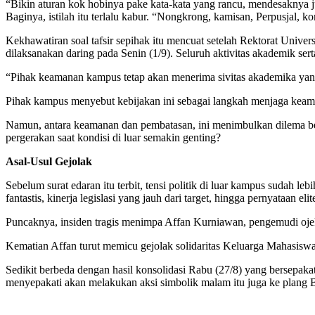
“Bikin aturan kok hobinya pake kata-kata yang rancu, mendesaknya ju
Baginya, istilah itu terlalu kabur. “Nongkrong, kamisan, Perpusjal, k
Kekhawatiran soal tafsir sepihak itu mencuat setelah Rektorat Univer
dilaksanakan daring pada Senin (1/9). Seluruh aktivitas akademik se
“Pihak keamanan kampus tetap akan menerima sivitas akademika ya
Pihak kampus menyebut kebijakan ini sebagai langkah menjaga keaman
Namun, antara keamanan dan pembatasan, ini menimbulkan dilema be
pergerakan saat kondisi di luar semakin genting?
Asal-Usul Gejolak
Sebelum surat edaran itu terbit, tensi politik di luar kampus sudah
fantastis, kinerja legislasi yang jauh dari target, hingga pernyataan e
Puncaknya, insiden tragis menimpa Affan Kurniawan, pengemudi ojek o
Kematian Affan turut memicu gejolak solidaritas Keluarga Mahasis
Sedikit berbeda dengan hasil konsolidasi Rabu (27/8) yang bersepak
menyepakati akan melakukan aksi simbolik malam itu juga ke plang Br