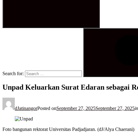
Search for:
Unpad Keluarkan Surat Edaran sebagai R
dJatinangor
Posted on
September 27, 2025
September 27, 2025
i
Foto bangunan rektorat Universitas Padjadjaran. (dJ/Alya Chaerani)