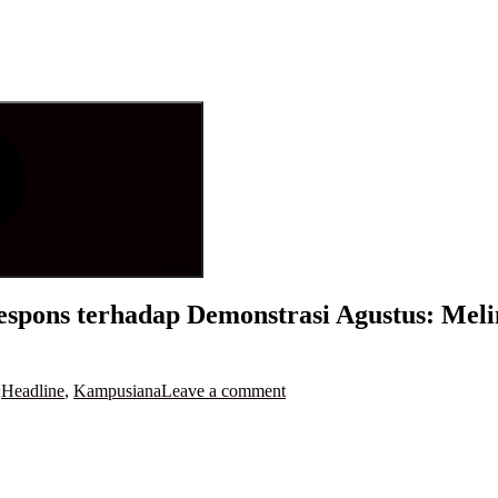
Search
espons terhadap Demonstrasi Agustus: Mel
n
Headline
,
Kampusiana
Leave a comment