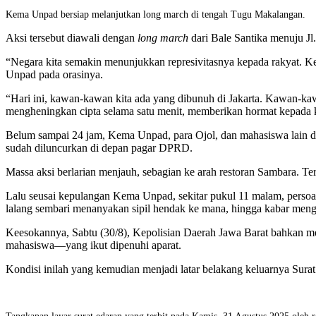
Kema Unpad bersiap melanjutkan long march di tengah Tugu Makalangan.
Aksi tersebut diawali dengan
long march
dari Bale Santika menuju Jl
“Negara kita semakin menunjukkan represivitasnya kepada rakyat. Kea
Unpad pada orasinya.
“Hari ini, kawan-kawan kita ada yang dibunuh di Jakarta. Kawan-kawa
mengheningkan cipta selama satu menit, memberikan hormat kepada k
Belum sampai 24 jam, Kema Unpad, para Ojol, dan mahasiswa lain d
sudah diluncurkan di depan pagar DPRD.
Massa aksi berlarian menjauh, sebagian ke arah restoran Sambara. T
Lalu seusai kepulangan Kema Unpad, sekitar pukul 11 malam, perso
lalang sembari menanyakan sipil hendak ke mana, hingga kabar menge
Keesokannya, Sabtu (30/8), Kepolisian Daerah Jawa Barat bahkan m
mahasiswa—yang ikut dipenuhi aparat.
Kondisi inilah yang kemudian menjadi latar belakang keluarnya Sura