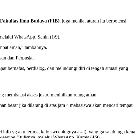
 Fakultas Ilmu Budaya (FIB),
juga menilai aturan itu berpotensi
 melalui WhatsApp, Senin (1/9).
empat aman,” tambahnya.
san dan Perpusjal.
t bernafas, berdialog, dan melindungi diri di tengah situasi yang
ng membatasi akses justru menihilkan ruang aman.
an besar jika dilarang di atas jam 4 mahasiswa akan mencari tempat
i info yg aku terima, kalo sweepingnya asal), yang ga salah juga kena
sweeping,” tulisnya, melalui WhatsApp, Kamis (4/9).