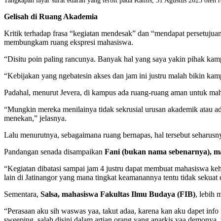
Tangkapan layar surat edaran yang terbit pada Kamis, 31 Agustus 2025 oleh r
Gelisah di Ruang Akademia
Kritik terhadap frasa “kegiatan mendesak” dan “mendapat persetujua
membungkam ruang ekspresi mahasiswa.
“Disitu poin paling rancunya. Banyak hal yang saya yakin pihak kamp
“Kebijakan yang ngebatesin akses dan jam ini justru malah bikin k
Padahal, menurut Jevera, di kampus ada ruang-ruang aman untuk maha
“Mungkin mereka menilainya tidak sekrusial urusan akademik atau admi
menekan,” jelasnya.
Lalu menurutnya, sebagaimana ruang bernapas, hal tersebut seharusny
Pandangan senada disampaikan
Fani (bukan nama sebenarnya), m
“Kegiatan dibatasi sampai jam 4 justru dapat membuat mahasiswa keh
lain di Jatinangor yang mana tingkat keamanannya tentu tidak sekua
Sementara,
Salsa, mahasiswa Fakultas Ilmu Budaya (FIB)
, lebih
“Perasaan aku sih waswas yaa, takut adaa, karena kan aku dapet info 
sweeping, salah disini dalam artian orang yang anarkis yaa demonya,