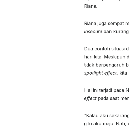
Riana.
Riana juga sempat 
insecure
dan kurang 
Dua contoh situasi 
hari kita. Meskipun
tidak berpengaruh bu
spotlight effect
, kit
Hal ini terjadi pad
effect
pada saat men
“Kalau aku sekarang
gitu aku maju. Nah, 