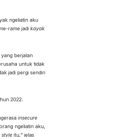
yak ngeliatin aku
ame-rame jadi
kayak
 yang berjalan
erusaha untuk tidak
k jadi pergi sendiri
ahun 2022.
 ngerasa
insecure
rang ngeliatin aku,
e
style
itu,” jelas