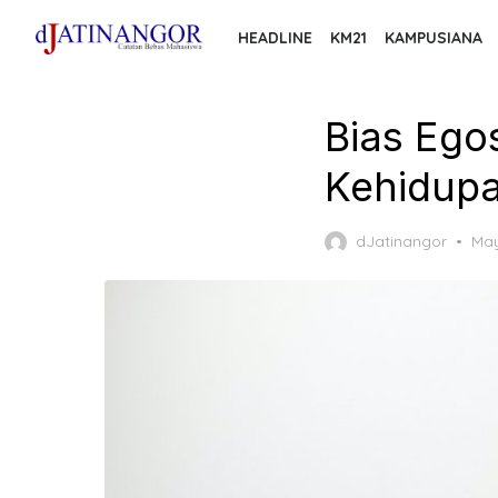
Skip
HEADLINE
KM21
KAMPUSIANA
to
the
content
Bias Egos
Kehidupa
Pos
dJatinangor
May
on