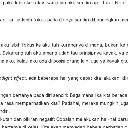
g aku lebih ke fokus sama diri aku sendiri aja,” tutur Noor.
n, kini ia lebih fokus pada dirinya sendiri dibandingkan 
 aku lebih fokus ke aku tuh kurangnya di mana, bukan ke 
u. Sekarang tuh aku emang udah tau prinsipnya kayak, ya 
ama aku, kalau aku ada di posisi orang lain juga ya kayak gitu
tlight effect
, ada beberapa hal yang dapat kita lakukan, di
dengan bertanya pada diri sendiri: Bagaimana jika kita berada
ta rasa memperhatikan kita? Padahal, mereka mungkin jug
diri.
kutan dan pikiran negatif: Cobalah melakukan hal-hal bar
 bertanya di kelas. Kita akan menyadari bahwa perhatian or