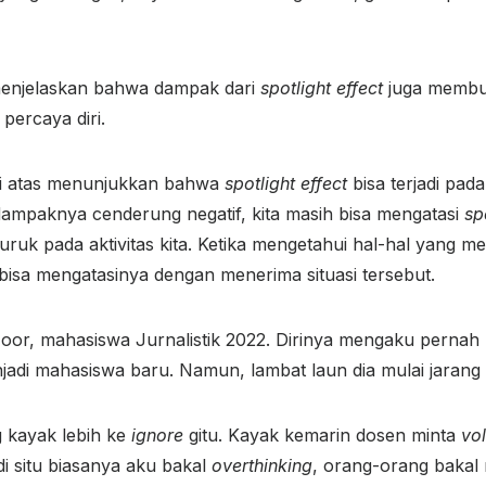
menjelaskan bahwa dampak dari
spotlight effect
juga membua
percaya diri.
di atas menunjukkan bahwa
spotlight effect
bisa terjadi pad
 dampaknya cenderung negatif, kita masih bisa mengatasi
sp
ruk pada aktivitas kita. Ketika mengetahui hal-hal yang me
a bisa mengatasinya dengan menerima situasi tersebut.
a Noor, mahasiswa Jurnalistik 2022. Dirinya mengaku perna
jadi mahasiswa baru. Namun, lambat laun dia mulai jaran
 kayak lebih ke
ignore
gitu. Kayak kemarin dosen minta
vo
di situ biasanya aku bakal
overthinking
, orang-orang bakal 