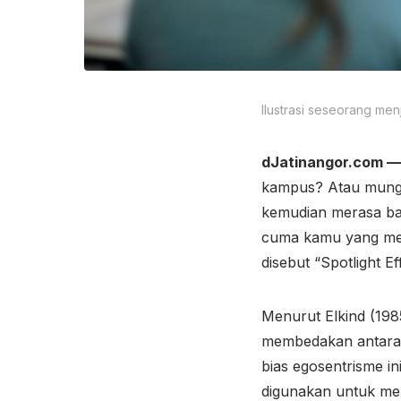
Ilustrasi seseorang men
dJatinangor.com —
kampus? Atau mungk
kemudian merasa ba
cuma kamu yang men
disebut “Spotlight Eff
Menurut Elkind (198
membedakan antara pe
bias egosentrisme ini
digunakan untuk men