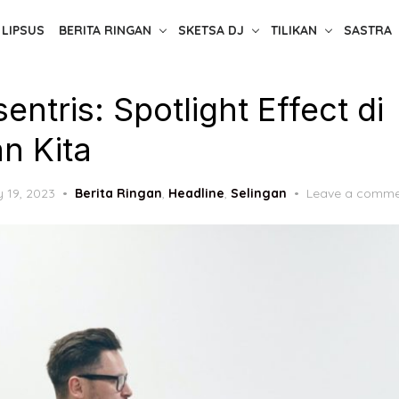
LIPSUS
BERITA RINGAN
SKETSA DJ
TILIKAN
SASTRA
entris: Spotlight Effect di
n Kita
ted
 19, 2023
Berita Ringan
,
Headline
,
Selingan
Leave a comme