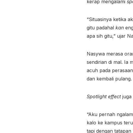
kerap mengalami
sp
“Situasinya ketika ak
gitu padahal
kan
eng
apa sih gitu,” ujar 
Nasywa merasa orang
sendirian di mal. Ia
acuh pada perasaanny
dan kembali pulang.
Spotlight effect
juga 
“Aku pernah ngala
kalo ke kampus ter
tapi dengan tatapan