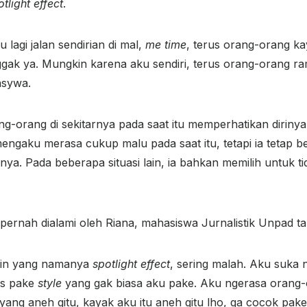
otlight effect
.
u lagi jalan sendirian di mal,
me time
, terus orang-orang ka
gak ya. Mungkin karena aku sendiri, terus orang-orang r
Nasywa.
-orang di sekitarnya pada saat itu memperhatikan dirinya
 mengaku merasa cukup malu pada saat itu, tetapi ia tetap b
a. Pada beberapa situasi lain, ia bahkan memilih untuk tida
pernah dialami oleh Riana, mahasiswa Jurnalistik Unpad t
min yang namanya
spotlight effect
, sering malah. Aku suka
us pake
style
yang gak biasa aku pake. Aku ngerasa orang-o
 yang aneh gitu, kayak aku itu aneh gitu lho, ga cocok pak