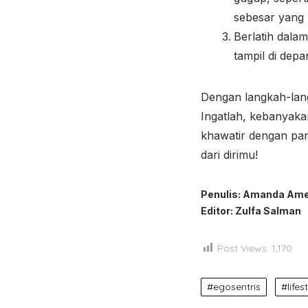
sebesar yang 
Berlatih dala
tampil di dep
Dengan langkah-lang
Ingatlah, kebanyakan
khawatir dengan pand
dari dirimu!
Penulis: Amanda Ame
Editor: Zulfa Salman
Post Views:
1,170
egosentris
lifes