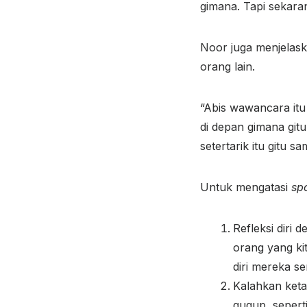
gimana. Tapi sekaran
Noor juga menjelaska
orang lain.
“Abis wawancara itu
di depan gimana git
setertarik itu gitu s
Untuk mengatasi
spo
Refleksi diri 
orang yang ki
diri mereka sen
Kalahkan keta
gugup, seperti