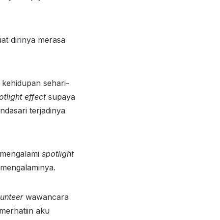
t dirinya merasa
a kehidupan sehari-
otlight effect
supaya
ndasari terjadinya
h mengalami
spotlight
g mengalaminya.
lunteer
wawancara
merhatiin aku