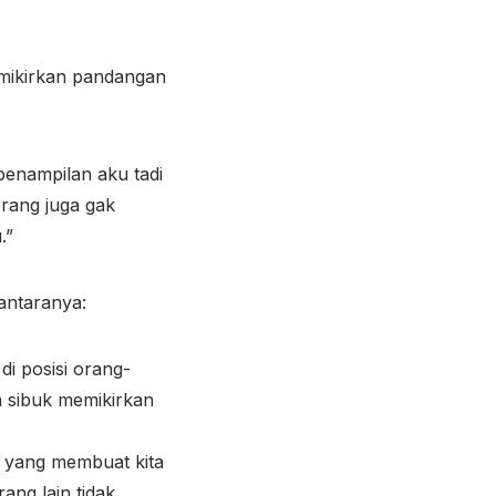
memikirkan pandangan
penampilan aku tadi
orang juga gak
.”
 antaranya:
 di posisi orang-
a sibuk memikirkan
u yang membuat kita
ang lain tidak