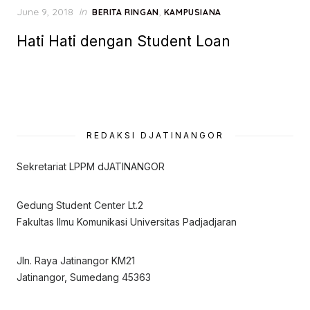
Posted
June 9, 2018
in
,
BERITA RINGAN
KAMPUSIANA
on
Hati Hati dengan Student Loan
REDAKSI DJATINANGOR
Sekretariat LPPM dJATINANGOR
Gedung Student Center Lt.2
Fakultas Ilmu Komunikasi Universitas Padjadjaran
Jln. Raya Jatinangor KM21
Jatinangor, Sumedang 45363