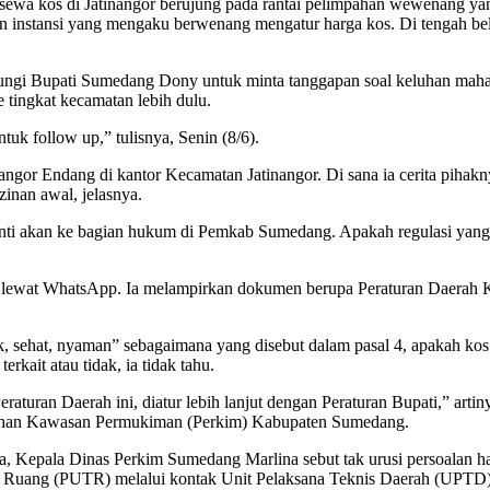
f sewa kos di Jatinangor berujung pada rantai pelimpahan wewenang ya
 pun instansi yang mengaku berwenang mengatur harga kos. Di tengah be
bungi Bupati Sumedang Dony untuk minta tanggapan soal keluhan mahas
 tingkat kecamatan lebih dulu.
uk follow up,” tulisnya, Senin (8/6).
angor Endang di kantor Kecamatan Jatinangor. Di sana ia cerita pihakny
zinan awal, jelasnya.
nti akan ke bagian hukum di Pemkab Sumedang. Apakah regulasi yang men
or lewat WhatsApp. Ia melampirkan dokumen berupa Peraturan Daera
layak, sehat, nyaman” sebagaimana yang disebut dalam pasal 4, apakah 
rkait atau tidak, ia tidak tahu.
aturan Daerah ini, diatur lebih lanjut dengan Peraturan Bupati,” artiny
mahan Kawasan Permukiman (Perkim) Kabupaten Sumedang.
nya, Kepala Dinas Perkim Sumedang Marlina sebut tak urusi persoalan h
ata Ruang (PUTR) melalui kontak Unit Pelaksana Teknis Daerah (UPT