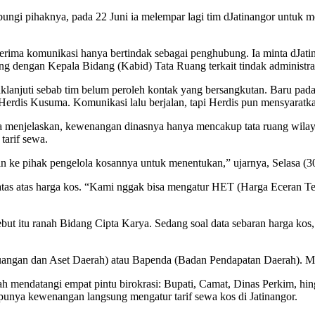
ungi pihaknya, pada 22 Juni ia melempar lagi tim dJatinangor untu
rima komunikasi hanya bertindak sebagai penghubung. Ia minta dJati
g dengan Kepala Bidang (Kabid) Tata Ruang terkait tindak administra
klanjuti sebab tim belum peroleh kontak yang bersangkutan. Baru pad
Herdis Kusuma. Komunikasi lalu berjalan, tapi Herdis pun mensyarat
Ia menjelaskan, kewenangan dinasnya hanya mencakup tata ruang wila
tarif sewa.
kin ke pihak pengelola kosannya untuk menentukan,” ujarnya, Selasa (30
atas harga kos. “Kami nggak bisa mengatur HET (Harga Eceran Tertin
ebut itu ranah Bidang Cipta Karya. Sedang soal data sebaran harga kos
an dan Aset Daerah) atau Bapenda (Badan Pendapatan Daerah). Mungk
lah mendatangi empat pintu birokrasi: Bupati, Camat, Dinas Perkim, h
k punya kewenangan langsung mengatur tarif sewa kos di Jatinangor.