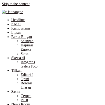
Skip to the content
Headline
KM21
Kampusiana
Lipsus
Berita Ringan
Selingan
Inspirasi
Eureka
Sorot
Sketsa dJ
Infografis
Galeri Foto
Tilikan
Editorial
Opini
Resensi
Ulasan
Sastra
Cerpen
Puisi
News Room