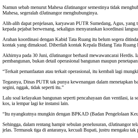
Namun sebab menurut Mahesa dJatinangor semestinya tidak menghub
Mahesa, segeralah dJatinangor menghubunginya.
Alih-alih dapat penjelasan, karyawan PUTR Sumedang, Agus, yang te
kepada pejabat berwenang, sekaligus menyarankan koordinasi langsun
Arahan koordinasi dengan Kabid Tata Ruang itu belum segera ditinda
kontak yang dimaksud. Diberilah kontak Kepala Bidang Tata Ruang 
Akhirnya pada 30 Juni, dJatinangor berhasil mewawancarai Herdis. 
pembangunan, bukan detail operasional bangunan maupun penetapan 
“Terkait pemanfaatan atau terkait operasional, itu kembali lagi mung
Tegasnya, Dinas PUTR tak punya kewenangan dalam menetapkan batas 
segini, nggak, tidak seperti itu.”
Lalu soal kelayakan bangunan seperti pencahayaan dan ventilasi, ia s
kos, ia lempar lagi ke instansi lain.
“Itu nyangkutnya mungkin dengan BPKAD (Badan Pengelolaan Keuang
Sehingga, dalam rentang hampir sebulan penelusuran, dJatinangor te
jelas. Termasuk tiga di antaranya, kecuali Bupati, justru mengaku ta