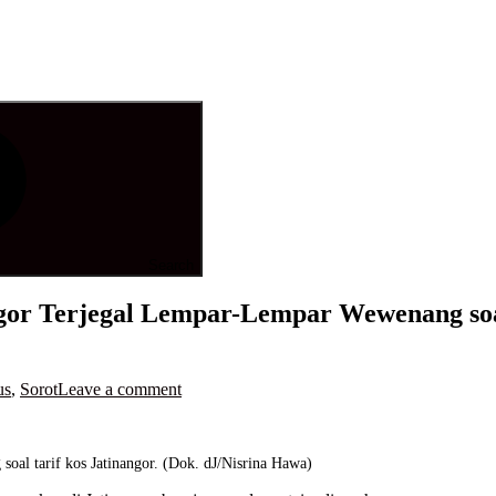
Search
gor Terjegal Lempar-Lempar Wewenang soa
us
,
Sorot
Leave a comment
soal tarif kos Jatinangor. (Dok. dJ/Nisrina Hawa)