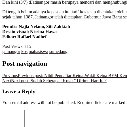
Dan kini (3/7) dJatinangor masih berupaya mencari dan menghubun
Di tengah belum adanya kepastian itu, tarif kos tetap ditentukan ole
sejak tahun 1987, Jatinangor telah ditetapkan Gubernur Jawa Barat 
Penulis: Najla Nelano, Siti Zakkiah
Desain visual: Nisrina Hawa
Editor: Raffael Nadhef
Post Views:
115
jatinangor
kos
mahasiswa
sumedang
Post navigation
Previous
Previous post:
Nihil Pendaftar Ketua-Wakil Ketua BEM Ke
Next
Next post:
Sudah Seberapa “Kotak” Dirimu Hari Ini?
Leave a Reply
Your email address will not be published.
Required fields are marked