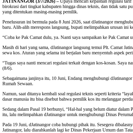
JATINANGOR (3/7/2026) –
Upaya mencari kepastian regulasi tari
birokrasi dari tingkat kabupaten hingga dinas teknis, dan tidak satu
yang ditentukan masing-masing pemilik.
Penelusuran ini bermula pada 8 Juni 2026, saat dJatinangor menghu
baru. Alih-alih merespons langsung, bupati melimpahkan urusan ini ke
“Coba ke Pak Camat dulu, ya. Nanti saya sampaikan ke Pak Camat unt
Masih di hari yang sama, dJatinangor langsung temui Plt. Camat Jatin
sewa kos. Aturan yang selama ini berjalan baru menyentuh aspek peri
“Tugas saya nanti mencari regulasi terkait dengan kos-kosan. Saya na
(8/6).
Sebagaimana janjinya itu, 10 Juni, Endang menghubungi dJatinang
Rumah Sewaan.
Namun, saat ditanya kembali soal regulasi teknis seperti kriteria “
dasar manusia itu bisa disebut bahwa pemilik kos itu melanggar perda te
Sedang dalam Pasal 19 berbunyi, “Hal-hal yang belum diatur dalam Per
itu, lalu melimpahkan dJatinangor untuk menghubungi Dinas Peru
Pada 19 Juni, dJatinangor coba hubungi pihak itu. Sesegera dibalas
Jatinangor, lalu diarahkanlah lagi ke Dinas Pekerjaan Umum dan T