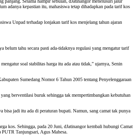
ng panjang. Selama hampir sebulan, dJatinangor menelusuri jalur
lum adanya kepastian itu, mahasiswa tetap dihadapkan pada tarif kos
iswa Unpad terhadap lonjakan tarif kos menjelang tahun ajaran
a belum tahu secara pasti ada-tidaknya regulasi yang mengatur tarif
gatur soal stabilitas harga itu ada atau tidak,” ujarnya, Senin
h Kabupaten Sumedang Nomor 6 Tahun 2005 tentang Penyelenggaraan
kos yang berventilasi buruk sehingga tak mempertimbangkan kebutuhan
a bisa jadi itu ada di peraturan bupati. Namun, sang camat tak punya
arga kos. Sehingga, pada 20 Juni, dJatinangor kembali hubungi Camat
D) PUTR Tanjungsari, Agus Mahesa.