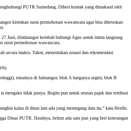
k menghubungi PUTR Sumedang. Diberi kontak yang dimaksud oleh
nangor kirimkan surat permohonan wawancara agar bisa diteruskan
si.
a 27 Juni, dJatinangor kembali hubungi Agus untuk minta langsung
kan surat permohonan wawancara.
yah secara makro. Yakni, menentukan zonasi dan rekomendasi
/6).
ggi), misalnya di Jatinangor, blok A harganya segini, blok B
, ia mengaku tidak punya. Begitu pun untuk urusan pajak dan retribusi
in kalau di dinas lain ada yang memegang data itu,” kata Herdis.
ingga Dinas PUTR. Hasilnya, belum ada satu pun yang beri keterangan