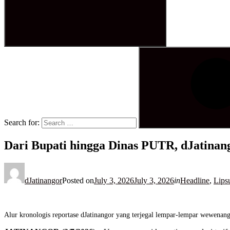
Search for:
Dari Bupati hingga Dinas PUTR, dJatinan
dJatinangor
Posted on
July 3, 2026
July 3, 2026
in
Headline
,
Lips
Alur kronologis reportase dJatinangor yang terjegal lempar-lempar wewenang 