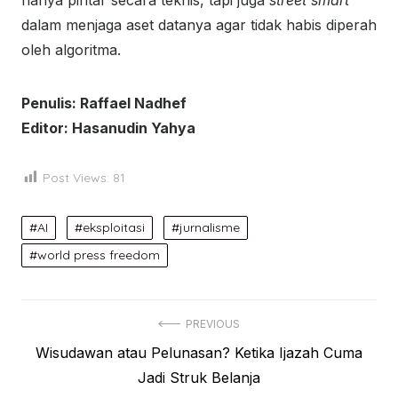
dalam menjaga aset datanya agar tidak habis diperah
oleh algoritma.
Penulis: Raffael Nadhef
Editor: Hasanudin Yahya
Post Views:
81
AI
eksploitasi
jurnalisme
world press freedom
Post
PREVIOUS
Previous
Wisudawan atau Pelunasan? Ketika Ijazah Cuma
navigation
post:
Jadi Struk Belanja