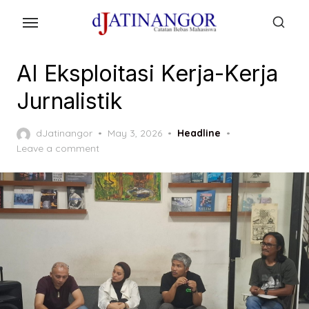
Skip
to
the
content
AI Eksploitasi Kerja-Kerja
Jurnalistik
Posted
dJatinangor
May 3, 2026
Headline
on
Leave a comment