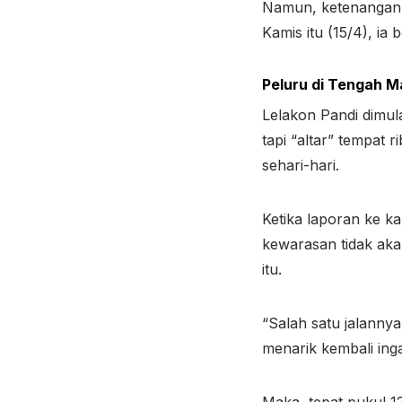
Namun, ketenangan i
Kamis itu (15/4), ia b
Peluru di Tengah 
Lelakon Pandi dimula
tapi “altar” tempat
sehari-hari.
Ketika laporan ke k
kewarasan tidak aka
itu.
“Salah satu jalannya
menarik kembali ing
Maka, tepat pukul 1