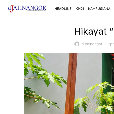
Skip
HEADLINE
KM21
KAMPUSIANA
to
the
content
Hikayat 
Pos
dJatinangor
Apr
on