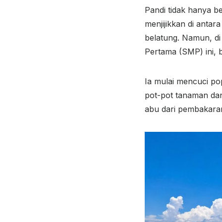
Pandi tidak hanya b
menjijikkan di anta
belatung. Namun, d
Pertama (SMP) ini, b
Ia mulai mencuci po
pot-pot tanaman da
abu dari pembakaran 