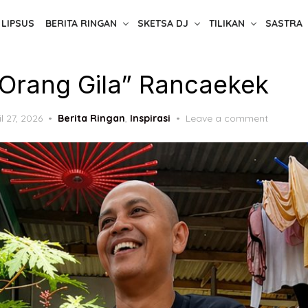
LIPSUS
BERITA RINGAN
SKETSA DJ
TILIKAN
SASTRA
“Orang Gila” Rancaekek
ted
il 27, 2026
Berita Ringan
,
Inspirasi
Leave a comment