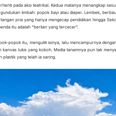
erhenti pada aksi teatrikal. Kedua matanya menangkap sesu
ra gundukan limbah: popok bayi atau diaper. Lembek, berba
i tangan pria yang hanya mengecap pendidikan hingga Se
enda itu adalah “berlian yang tercecer”.
pok-popok itu, menguliti isinya, lalu mencampurnya denga
n kanvas lukis yang kokoh. Media tanamnya pun tak meny
plastik yang telah ia saring.