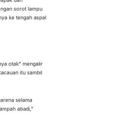
engan sorot lampu
nya ke tengah aspal
nya otak” mengalir
kacauan itu sambil
karena selama
sampah abadi,”