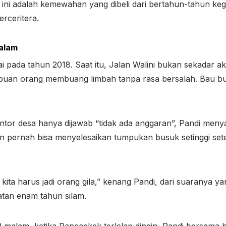
ni adalah kemewahan yang dibeli dari bertahun-tahun kegil
erceritera.
Malam
i pada tahun 2018. Saat itu, Jalan Walini bukan sekadar ak
 ribuan orang membuang limbah tanpa rasa bersalah. Bau b
antor desa hanya dijawab “tidak ada anggaran”, Pandi men
n pernah bisa menyelesaikan tumpukan busuk setinggi set
 kita harus jadi orang gila,” kenang Pandi, dari suaranya y
atan enam tahun silam.
2 malam, ketika Rancaekek terlelap dingin, Pandi bersama