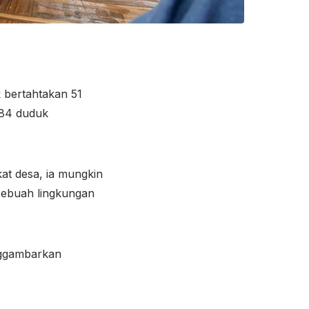
 bertahtakan 51
984 duduk
at desa, ia mungkin
 sebuah lingkungan
enggambarkan