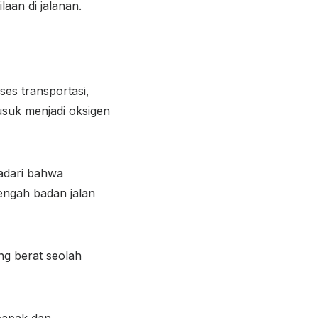
aan di jalanan.
ses transportasi,
usuk menjadi oksigen
yadari bahwa
engah badan jalan
ang berat seolah
 bapak dan