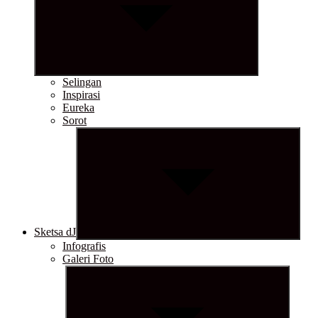
Selingan
Inspirasi
Eureka
Sorot
Show
sub
menu
Sketsa dJ
Infografis
Galeri Foto
Show
sub
menu