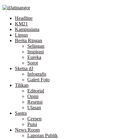
Skip
to
Headline
the
KM21
content
Kampusiana
Lipsus
Berita Ringan
Selingan
Inspirasi
Eureka
Sorot
Sketsa dJ
Infografis
Galeri Foto
Tilikan
Editorial
Opini
Resensi
Ulasan
Sastra
Cerpen
Puisi
News Room
Laporan Publik