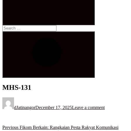
Search
for:
Search
MHS-131
Posted
on
dJatinangor
December 17, 2025
Leave a comment
Post
Previous
Previous
Fikom Berkain: Rangkaian Pesta Rakyat Komunikasi