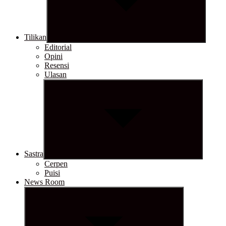
Tilikan
Editorial
Opini
Resensi
Ulasan
Show
sub
menu
Sastra
Cerpen
Puisi
News Room
Show
sub
menu