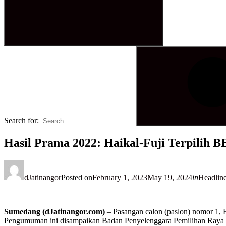
Search for:
Hasil Prama 2022: Haikal-Fuji Terpilih
dJatinangor
Posted on
February 1, 2023
May 19, 2024
in
Headlin
Sumedang (dJatinangor.com)
– Pasangan calon (paslon) nomor 1, 
Pengumuman ini disampaikan Badan Penyelenggara Pemilihan Raya 