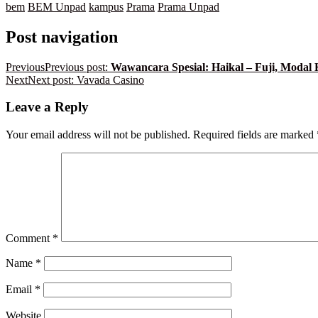
bem
BEM Unpad
kampus
Prama
Prama Unpad
Post navigation
Previous
Previous post:
Wawancara Spesial: Haikal – Fuji, Modal 
Next
Next post:
Vavada Casino
Leave a Reply
Your email address will not be published.
Required fields are marked
Comment
*
Name
*
Email
*
Website