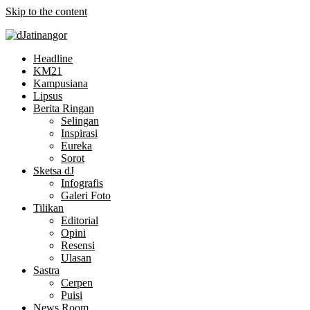
Skip to the content
Headline
KM21
Kampusiana
Lipsus
Berita Ringan
Selingan
Inspirasi
Eureka
Sorot
Sketsa dJ
Infografis
Galeri Foto
Tilikan
Editorial
Opini
Resensi
Ulasan
Sastra
Cerpen
Puisi
News Room