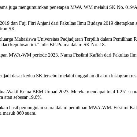
Prama juga mengumumkan penetapan MWA-WM melalui SK No. 019/A-b
2019 dan Fuji Fitri Anjani dari Fakultas Ilmu Budaya 2019 ditetapka
iran SK.
arga Mahasiswa Universitas Padjadjaran Terpilih dalam Pemilihan R
dari keputusan ini.” tulis BP-Prama dalam SK No. 18.
tapan MWA-WM periode 2023. Nama Fissilmi Kaffah dari Fakultas Ilmu
jadi dasar kedua SK tersebut melalui unggahan di akun instagram res
etua-Wakil Ketua BEM Unpad 2023. Mereka mendapat total 1.251 suara 
ra atau sebesar 19,6%.
kan hasil pemungutan suara dalam pemilihan MWA-WM. Fissilmi Kaffa
ra masuk 860 suara.