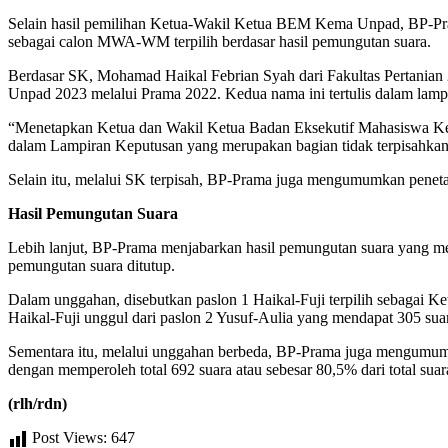
Selain hasil pemilihan Ketua-Wakil Ketua BEM Kema Unpad, BP-
sebagai calon MWA-WM terpilih berdasar hasil pemungutan suara.
Berdasar SK, Mohamad Haikal Febrian Syah dari Fakultas Pertanian 
Unpad 2023 melalui Prama 2022. Kedua nama ini tertulis dalam lamp
“Menetapkan Ketua dan Wakil Ketua Badan Eksekutif Mahasiswa Kelu
dalam Lampiran Keputusan yang merupakan bagian tidak terpisahkan 
Selain itu, melalui SK terpisah, BP-Prama juga mengumumkan pene
Hasil Pemungutan Suara
Lebih lanjut, BP-Prama menjabarkan hasil pemungutan suara yang men
pemungutan suara ditutup.
Dalam unggahan, disebutkan paslon 1 Haikal-Fuji terpilih sebagai K
Haikal-Fuji unggul dari paslon 2 Yusuf-Aulia yang mendapat 305 sua
Sementara itu, melalui unggahan berbeda, BP-Prama juga mengumum
dengan memperoleh total 692 suara atau sebesar 80,5% dari total sua
(rlh/rdn)
Post Views:
647