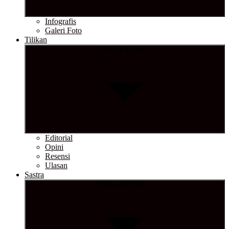
Infografis
Galeri Foto
Tilikan
Show sub menu
Editorial
Opini
Resensi
Ulasan
Sastra
Show sub menu