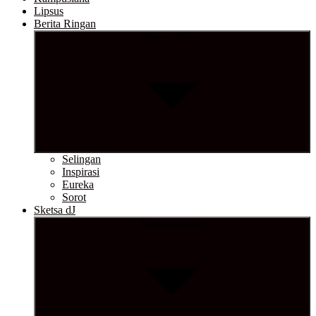
Lipsus
Berita Ringan
Show sub menu
Selingan
Inspirasi
Eureka
Sorot
Sketsa dJ
Show sub menu