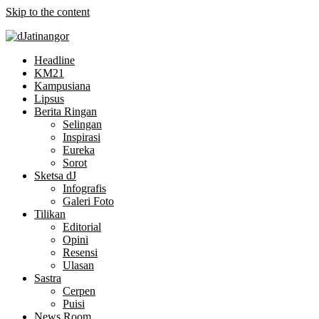
Skip to the content
Headline
KM21
Kampusiana
Lipsus
Berita Ringan
Selingan
Inspirasi
Eureka
Sorot
Sketsa dJ
Infografis
Galeri Foto
Tilikan
Editorial
Opini
Resensi
Ulasan
Sastra
Cerpen
Puisi
News Room