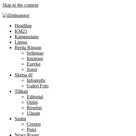
Skip to the content
Headline
KM21
Kampusiana
Lipsus
Berita Ringan
Selingan
Inspirasi
Eureka
Sorot
Sketsa dJ
Infografis
Galeri Foto
Tilikan
Editorial
Opini
Resensi
Ulasan
Sastra
Cerpen
Puisi
News Room