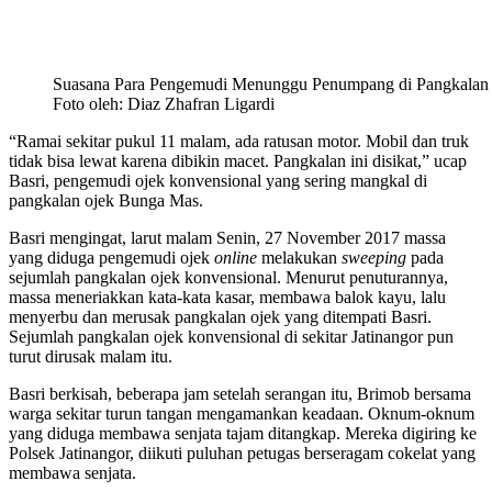
Suasana Para Pengemudi Menunggu Penumpang di Pangkalan O
Foto oleh: Diaz Zhafran Ligardi
“Ramai sekitar pukul 11 malam, ada ratusan motor. Mobil dan truk
tidak bisa lewat karena dibikin macet. Pangkalan ini disikat,” ucap
Basri, pengemudi ojek konvensional yang sering mangkal di
pangkalan ojek Bunga Mas.
Basri mengingat, larut malam Senin, 27 November 2017 massa
yang diduga pengemudi ojek
online
melakukan
sweeping
pada
sejumlah pangkalan ojek konvensional. Menurut penuturannya,
massa meneriakkan kata-kata kasar, membawa balok kayu, lalu
menyerbu dan merusak pangkalan ojek yang ditempati Basri.
Sejumlah pangkalan ojek konvensional di sekitar Jatinangor pun
turut dirusak malam itu.
Basri berkisah, beberapa jam setelah serangan itu, Brimob bersama
warga sekitar turun tangan mengamankan keadaan. Oknum-oknum
yang diduga membawa senjata tajam ditangkap. Mereka digiring ke
Polsek Jatinangor, diikuti puluhan petugas berseragam cokelat yang
membawa senjata.