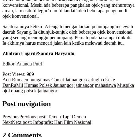
konvensional. Meski ada beberapa pangkalan ojek yang menurutnya
aman, ia masih ‘ditegur’ dan ‘ditandai’ oleh beberapa pengemudi
ojek konvensional.
Salah satunya ketika IA tengah mengantarkan penumpang melewati
daerah Sayang. Ia ditunjuk-tunjuk oleh beberapa ojek konvensional
yang sedang menunggu penumpang. Pernah pula ia sampai diikuti.
Ia akhirnya harus mencari jalan lain ketika melewati daerah itu.
Zhafran Ligardi/Sandra Haryanto
Editor: Ananda Putri
Post Views:
989
Aen Rumaen
bunga mas
Camat Jatinangor
caringin
ciseke
DanRaMil
Humas Polsek Jatinangor
jatinangor
mahasiswa
Muspika
ojol
opang
polsek jatinangor
Post navigation
Previous
Previous post:
Temen Tapi Demen
Next
Next post:
Infografis: Hari Film Nasional
2 Comments