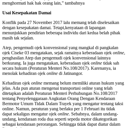
menghormati hak hak orang lain,” tambahnya
Usai Kesepakatan Damai
Konflik pada 27 November 2017 lalu memang telah diselesaikan
dengan kesepakatan damai. Tetapi,kenyataan di lapangan
menunjukkan pendirian beberapa individu dari kedua belah pihak
masih tak sejalan.
Atep, pengemudi ojek konvensional yang mangkal di pangkalan
ojek Ciseke 03 mengatakan, sejak ramainya keberadaan ojek
online
,
penghasilan Atep dan pengemudi ojek konvensional lainnya
berkurang. Ia juga mengatakan, keberadaan ojek
online
tidak sah
secara hukum (Peraturan Menteri No.108/2017). Karenanya, ia
menolak kehadiran ojek
online
di Jatinangor.
Kehadiran ojek
online
memang belum memiliki aturan hukum yang
jelas. Ada pun aturan mengenai transportasi online yang telah
ditetapkan adalah Peraturan Menteri Perhubungan No.108/2017
tentang Penyelenggaraan Angkutan Orang Dengan Kendaraan
Bermotor Umum Tidak Dalam Trayek yang mengatur tentang taksi
online. Namun, peraturan yang berlaku per 1 Februari itu tidak
dapat sekaligus mengatur ojek
online
. Sebabnya, dalam undang-
undang, kendaraan roda dua seperti sepeda motor dikategorikan
sebagai kendaraan perorangan. Sehingga tidak dapat diatur dalam