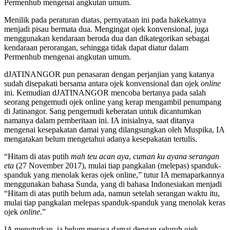
Permenhub mengenai angkutan umum.
Menilik pada peraturan diatas, pernyataan ini pada hakekatnya
menjadi pisau bermata dua. Mengingat ojek konvensional, juga
menggunakan kendaraan beroda dua dan dikategorikan sebagai
kendaraan perorangan, sehingga tidak dapat diatur dalam
Permenhub mengenai angkutan umum.
dJATINANGOR pun penasaran dengan perjanjian yang katanya
sudah disepakati bersama antara ojek konvensional dan ojek
online
ini. Kemudian dJATINANGOR mencoba bertanya pada salah
seorang pengemudi ojek online yang kerap mengambil penumpang
di Jatinangor. Sang pengemudi keberatan untuk dicantumkan
namanya dalam pemberitaan ini. IA inisialnya, saat ditanya
mengenai kesepakatan damai yang dilangsungkan oleh Muspika, IA
mengatakan belum mengetahui adanya kesepakatan tertulis.
“Hitam di atas putih
mah teu acan aya
,
cuman ku ayana serangan
eta
(27 November 2017), mulai tiap pangkalan (melepas) spanduk-
spanduk yang menolak keras ojek online,” tutur IA memaparkannya
menggunakan bahasa Sunda, yang di bahasa Indonesiakan menjadi
“Hitam di atas putih belum ada, namun setelah serangan waktu itu,
mulai tiap pangkalan melepas spanduk-spanduk yang menolak keras
ojek
online
.”
IA menuturkan, ia belum merasa damai dengan seluruh ojek