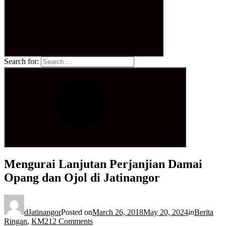
Search for:
Search
Mengurai Lanjutan Perjanjian Damai
Opang dan Ojol di Jatinangor
dJatinangor
Posted on
March 26, 2018
May 20, 2024
in
Berita
Ringan
,
KM21
2 Comments