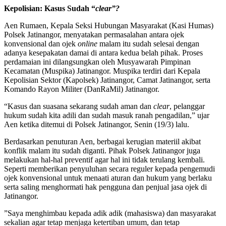
Kepolisian: Kasus Sudah “
clear”?
Aen Rumaen, Kepala Seksi Hubungan Masyarakat (Kasi Humas)
Polsek Jatinangor, menyatakan permasalahan antara ojek
konvensional dan ojek
online
malam itu sudah selesai dengan
adanya kesepakatan damai di antara kedua belah pihak. Proses
perdamaian ini dilangsungkan oleh Musyawarah Pimpinan
Kecamatan (Muspika) Jatinangor. Muspika terdiri dari Kepala
Kepolisian Sektor (Kapolsek) Jatinangor, Camat Jatinangor, serta
Komando Rayon Militer (DanRaMil) Jatinangor.
“Kasus dan suasana sekarang sudah aman dan
clear
, pelanggar
hukum sudah kita adili dan sudah masuk ranah pengadilan,” ujar
Aen ketika ditemui di Polsek Jatinangor, Senin (19/3) lalu.
Berdasarkan penuturan Aen, berbagai kerugian materiil akibat
konflik malam itu sudah diganti. Pihak Polsek Jatinangor juga
melakukan hal-hal preventif agar hal ini tidak terulang kembali.
Seperti memberikan penyuluhan secara reguler kepada pengemudi
ojek konvensional untuk menaati aturan dan hukum yang berlaku
serta saling menghormati hak pengguna dan penjual jasa ojek di
Jatinangor.
”Saya menghimbau kepada adik adik (mahasiswa) dan masyarakat
sekalian agar tetap menjaga ketertiban umum, dan tetap