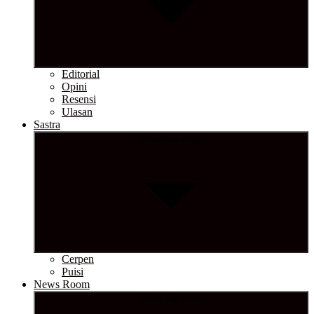
Editorial
Opini
Resensi
Ulasan
Sastra
Show sub menu
Cerpen
Puisi
News Room
Show sub menu