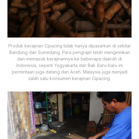
Produk kerajinan Cipacing tidak hanya dipasarkan di sekitar
Bandung dan Sumedang. Para pengrajin telah mengirimkan
dan memasok kerajinannya ke beberapa daerah di
Indonesia, seperti Yogyakarta dan Bali. Baru-baru ini
permintaan juga datang dari Aceh. Malaysia juga menjadi
salah satu konsumen kerajinan Cipacing.