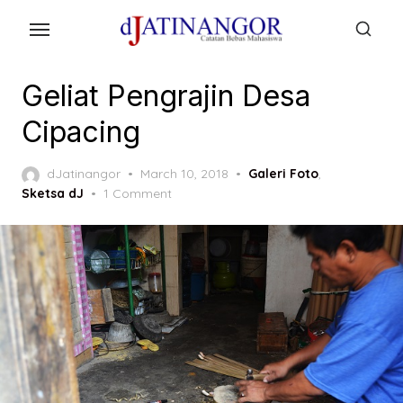
Skip
to
the
content
Geliat Pengrajin Desa
Cipacing
Posted
dJatinangor
March 10, 2018
Galeri Foto
,
on
Sketsa dJ
1 Comment