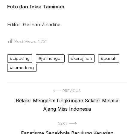
Foto dan teks: Tamimah
Editor: Gerhan Zinadine
Post Views:
1,751
cipacing
jatinangor
kerajinan
panah
sumedang
Post
PREVIOUS
Previous
Belajar Mengenal Lingkungan Sekitar Melalui
navigation
post:
Ajang Miss Indonesia
NEXT
Next
Fanatisme Sepakbola Berujung Kerugian