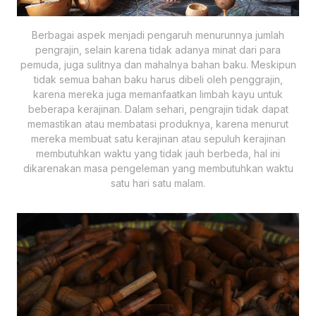
Berbagai aspek menjadi pengaruh menurunnya jumlah
pengrajin, selain karena tidak adanya minat dari para
pemuda, juga sulitnya dan mahalnya bahan baku. Meskipun
tidak semua bahan baku harus dibeli oleh penggrajin,
karena mereka juga memanfaatkan limbah kayu untuk
beberapa kerajinan. Dalam sehari, pengrajin tidak dapat
memastikan atau membatasi produknya, karena menurut
mereka membuat satu kerajinan atau sepuluh kerajinan
membutuhkan waktu yang tidak jauh berbeda, hal ini
dikarenakan masa pengeleman yang membutuhkan waktu
satu hari satu malam.