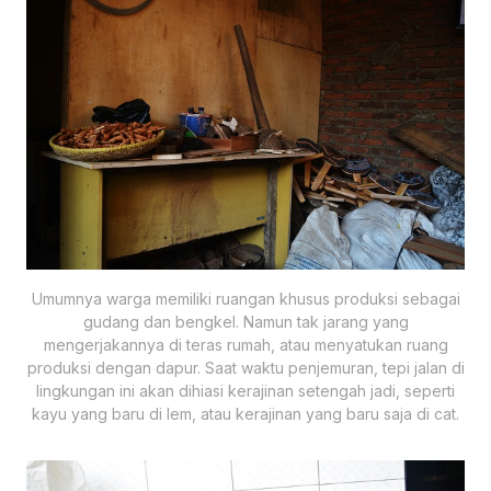
Umumnya warga memiliki ruangan khusus produksi sebagai
gudang dan bengkel. Namun tak jarang yang
mengerjakannya di teras rumah, atau menyatukan ruang
produksi dengan dapur. Saat waktu penjemuran, tepi jalan di
lingkungan ini akan dihiasi kerajinan setengah jadi, seperti
kayu yang baru di lem, atau kerajinan yang baru saja di cat.