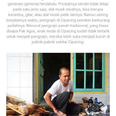
generasi-generasi terdahulu. Produknya sendiri tidak tetap
pada satu jenis saja, alat musik misalnya, bisa berupa
keramba, gitar, atau alat musik petik lainnya. Namun seiring
berjalannya waktu, pengrajin di Cipacing semakin berkurang
jumlahnya. Menurut pengrajin panah tradisional, yang biasa
disapa Pak Agus, anak muda di Cipacing sudah tidak tertarik
untuk menjadi pengrajin, mereka lebih suka menjadi buruh di
pabrik-pabrik sekitar Cipacing.